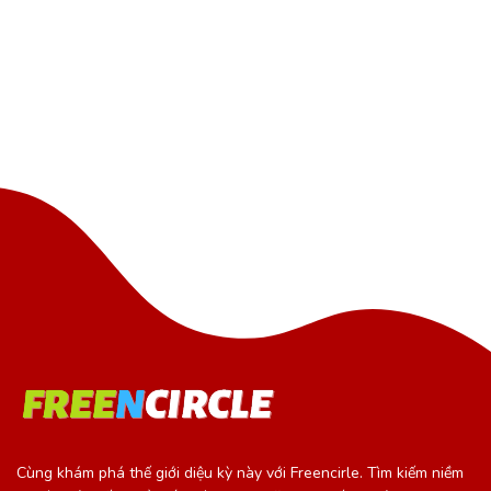
Cùng khám phá thế giới diệu kỳ này với Freencirle. Tìm kiếm niềm