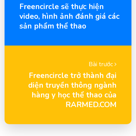
Freencircle sẽ thực hiện
video, hình ảnh đánh giá các
sản phẩm thể thao
Bài trước
Freencircle trở thành đại
diện truyền thông ngành
hàng y học thể thao của
RARMED.COM