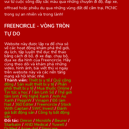
vui từ cuộc sống đầy sắc màu qua những chuyến đi độ, đạp xe,
offroad hoặc phiêu du qua những vùng đất để cắm trại, PICNIC
trong sự an nhiên và trong lành!
FREENCIRCLE - VÒNG TRÒN
TỰ DO
Website này được lập ra để chia sẻ
về các hoạt động khám phá thế giới,
du lịch, tập luyện thể dục thể thao
bằng cách đi bộ, đi xe đạp, chạy bộ,
đua xe địa hình của Freencircle. Hãy
cùng theo dõi và khám phá những
video, hình ảnh, bài viết thú vị ngay
trên website này và các nền tảng
mạng xã hội khác nhé.
Thành viên:
Thiết bị y tế
/
Quỹ cộng
đồng
/
Sản xuất thiết bị y tế
/
Phân
phối thiết bị y tế
/
Mua thuốc Online
/
Tin tức y học
/
Tâm Linh Số
/
Thế giới
tâm linh
/
Mỹ Nghệ Xanh
/
Anh Áo
Xanh
/
PeppiW
/
Vinapin
/
Đồ làm
Nail
/
360 Editer
/
Freencircle
/
Stock
With Captain
/
SWC Invest
/
Đánh
giá bất động sản
/
Công ty bất động
sản
Đối tác:
Omron
/
Microlife
/
Beurer
/
Starbalm
/
AND Medical
/
Yuwell
/
Dr.Med
/
Acne-Aid
/
Sinocare