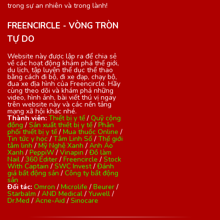
trong sự an nhiên và trong lành!
FREENCIRCLE - VÒNG TRÒN
TỰ DO
Website này được lập ra để chia sẻ
về các hoạt động khám phá thế giới,
du lịch, tập luyện thể dục thể thao
bằng cách đi bộ, đi xe đạp, chạy bộ,
đua xe địa hình của Freencircle. Hãy
cùng theo dõi và khám phá những
video, hình ảnh, bài viết thú vị ngay
trên website này và các nền tảng
mạng xã hội khác nhé.
Thành viên:
Thiết bị y tế
/
Quỹ cộng
đồng
/
Sản xuất thiết bị y tế
/
Phân
phối thiết bị y tế
/
Mua thuốc Online
/
Tin tức y học
/
Tâm Linh Số
/
Thế giới
tâm linh
/
Mỹ Nghệ Xanh
/
Anh Áo
Xanh
/
PeppiW
/
Vinapin
/
Đồ làm
Nail
/
360 Editer
/
Freencircle
/
Stock
With Captain
/
SWC Invest
/
Đánh
giá bất động sản
/
Công ty bất động
sản
Đối tác:
Omron
/
Microlife
/
Beurer
/
Starbalm
/
AND Medical
/
Yuwell
/
Dr.Med
/
Acne-Aid
/
Sinocare