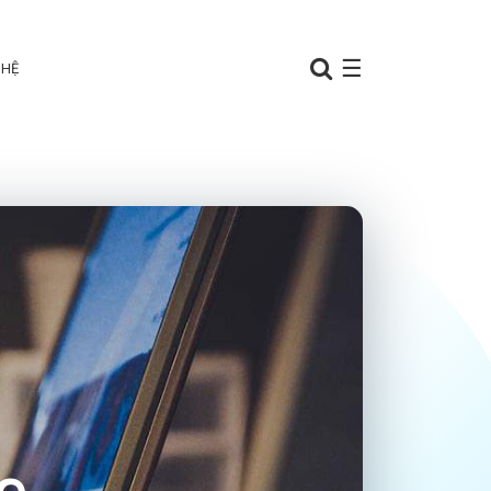
☰
 HỆ
e