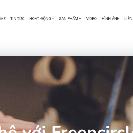
OME
TIN TỨC
HOẠT ĐỘNG
SẢN PHẨM
VIDEO
HÌNH ẢNH
LIÊN
hệ với Freencircl