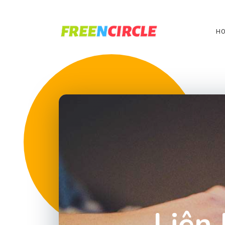
H
Liên 