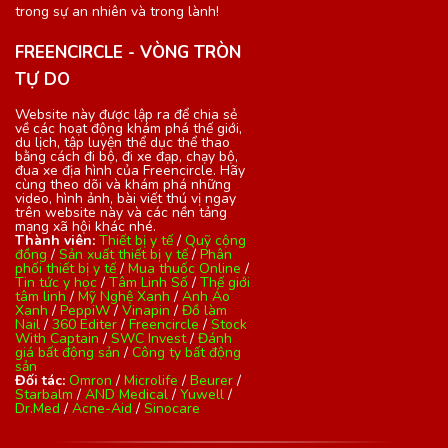
trong sự an nhiên và trong lành!
FREENCIRCLE - VÒNG TRÒN
TỰ DO
Website này được lập ra để chia sẻ
về các hoạt động khám phá thế giới,
du lịch, tập luyện thể dục thể thao
bằng cách đi bộ, đi xe đạp, chạy bộ,
đua xe địa hình của Freencircle. Hãy
cùng theo dõi và khám phá những
video, hình ảnh, bài viết thú vị ngay
trên website này và các nền tảng
mạng xã hội khác nhé.
Thành viên:
Thiết bị y tế
/
Quỹ cộng
đồng
/
Sản xuất thiết bị y tế
/
Phân
phối thiết bị y tế
/
Mua thuốc Online
/
Tin tức y học
/
Tâm Linh Số
/
Thế giới
tâm linh
/
Mỹ Nghệ Xanh
/
Anh Áo
Xanh
/
PeppiW
/
Vinapin
/
Đồ làm
Nail
/
360 Editer
/
Freencircle
/
Stock
With Captain
/
SWC Invest
/
Đánh
giá bất động sản
/
Công ty bất động
sản
Đối tác:
Omron
/
Microlife
/
Beurer
/
Starbalm
/
AND Medical
/
Yuwell
/
Dr.Med
/
Acne-Aid
/
Sinocare