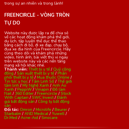
trong sự an nhiên và trong lành!
FREENCIRCLE - VÒNG TRÒN
TỰ DO
Website này được lập ra để chia sẻ
về các hoạt động khám phá thế giới,
du lịch, tập luyện thể dục thể thao
bằng cách đi bộ, đi xe đạp, chạy bộ,
đua xe địa hình của Freencircle. Hãy
cùng theo dõi và khám phá những
video, hình ảnh, bài viết thú vị ngay
trên website này và các nền tảng
mạng xã hội khác nhé.
Thành viên:
Thiết bị y tế
/
Quỹ cộng
đồng
/
Sản xuất thiết bị y tế
/
Phân
phối thiết bị y tế
/
Mua thuốc Online
/
Tin tức y học
/
Tâm Linh Số
/
Thế giới
tâm linh
/
Mỹ Nghệ Xanh
/
Anh Áo
Xanh
/
PeppiW
/
Vinapin
/
Đồ làm
Nail
/
360 Editer
/
Freencircle
/
Stock
With Captain
/
SWC Invest
/
Đánh
giá bất động sản
/
Công ty bất động
sản
Đối tác:
Omron
/
Microlife
/
Beurer
/
Starbalm
/
AND Medical
/
Yuwell
/
Dr.Med
/
Acne-Aid
/
Sinocare